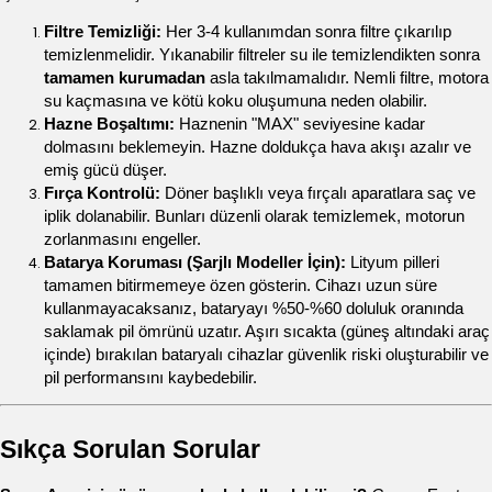
Filtre Temizliği:
 Her 3-4 kullanımdan sonra filtre çıkarılıp 
temizlenmelidir. Yıkanabilir filtreler su ile temizlendikten sonra 
tamamen kurumadan
 asla takılmamalıdır. Nemli filtre, motora 
su kaçmasına ve kötü koku oluşumuna neden olabilir.
Hazne Boşaltımı:
 Haznenin "MAX" seviyesine kadar 
dolmasını beklemeyin. Hazne doldukça hava akışı azalır ve 
emiş gücü düşer.
Fırça Kontrolü:
 Döner başlıklı veya fırçalı aparatlara saç ve 
iplik dolanabilir. Bunları düzenli olarak temizlemek, motorun 
zorlanmasını engeller.
Batarya Koruması (Şarjlı Modeller İçin):
 Lityum pilleri 
tamamen bitirmemeye özen gösterin. Cihazı uzun süre 
kullanmayacaksanız, bataryayı %50-%60 doluluk oranında 
saklamak pil ömrünü uzatır. Aşırı sıcakta (güneş altındaki araç 
içinde) bırakılan bataryalı cihazlar güvenlik riski oluşturabilir ve 
pil performansını kaybedebilir.
Sıkça Sorulan Sorular