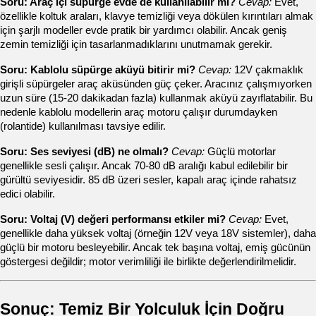
Soru: Araç içi süpürge evde de kullanılabilir mi?
Cevap:
 Evet, 
özellikle koltuk araları, klavye temizliği veya dökülen kırıntıları almak 
için şarjlı modeller evde pratik bir yardımcı olabilir. Ancak geniş 
zemin temizliği için tasarlanmadıklarını unutmamak gerekir.
Soru: Kablolu süpürge aküyü bitirir mi?
Cevap:
 12V çakmaklık 
girişli süpürgeler araç aküsünden güç çeker. Aracınız çalışmıyorken 
uzun süre (15-20 dakikadan fazla) kullanmak aküyü zayıflatabilir. Bu 
nedenle kablolu modellerin araç motoru çalışır durumdayken 
(rolantide) kullanılması tavsiye edilir.
Soru: Ses seviyesi (dB) ne olmalı?
Cevap:
 Güçlü motorlar 
genellikle sesli çalışır. Ancak 70-80 dB aralığı kabul edilebilir bir 
gürültü seviyesidir. 85 dB üzeri sesler, kapalı araç içinde rahatsız 
edici olabilir.
Soru: Voltaj (V) değeri performansı etkiler mi?
Cevap:
 Evet, 
genellikle daha yüksek voltaj (örneğin 12V veya 18V sistemler), daha 
güçlü bir motoru besleyebilir. Ancak tek başına voltaj, emiş gücünün 
göstergesi değildir; motor verimliliği ile birlikte değerlendirilmelidir.
Sonuç: Temiz Bir Yolculuk İçin Doğru 