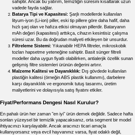
sahiptir. Ancak bu yatırım, temizliğin süresini kısaltarak uzun 
vadede fayda sağlar.
Batarya Tipi ve Kapasitesi:
 Şarjlı modellerde kullanılan 
lityum-iyon (Li-ion) piller, eski tip pillere göre daha hafif, daha 
hızlı şarj olan ve hafıza etkisi olmayan pillerdir. Bataryanın 
mAh değeri (kapasitesi) arttıkça, cihazın kesintisiz çalışma 
süresi uzar. Bu da doğrudan maliyeti etkileyen bir unsurdur.
Filtreleme Sistemi:
 Yıkanabilir HEPA filtreler, mikroskobik 
tozları hapsetme yeteneğine sahiptir. Basit sünger filtreli 
modeller daha uygun fiyatlı olabilirken, antialerjik özellik sunan 
gelişmiş filtre sistemleri ürünün değerini artırır.
Malzeme Kalitesi ve Dayanıklılık:
 Dış gövdede kullanılan 
plastiğin kalitesi (örneğin ABS plastik kullanımı), darbelere 
karşı dayanıklılık ve ergonomik tutuş tasarımı, üretim 
maliyetlerini ve dolayısıyla satış fiyatını etkiler.
Fiyat/Performans Dengesi Nasıl Kurulur?
En pahalı ürün her zaman "en iyi" ürün demek değildir. Sadece hafta 
sonları yüzeysel bir temizlik yapacaksanız, orta segment bir model 
ihtiyacınızı karşılayabilir. Ancak aracınızı ticari amaçla 
kullanıyorsanız veya evcil hayvanınız varsa, fiyat odaklı değil, 