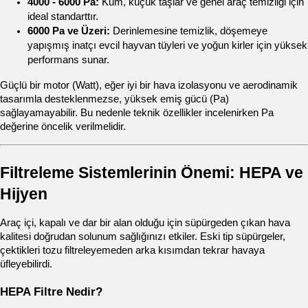
4000 - 6000 Pa:
 Kum, küçük taşlar ve genel araç temizliği için 
ideal standarttır.
6000 Pa ve Üzeri:
 Derinlemesine temizlik, döşemeye 
yapışmış inatçı evcil hayvan tüyleri ve yoğun kirler için yüksek 
performans sunar.
Güçlü bir motor (Watt), eğer iyi bir hava izolasyonu ve aerodinamik 
tasarımla desteklenmezse, yüksek emiş gücü (Pa) 
sağlayamayabilir. Bu nedenle teknik özellikler incelenirken Pa 
değerine öncelik verilmelidir.
Filtreleme Sistemlerinin Önemi: HEPA ve 
Hijyen
Araç içi, kapalı ve dar bir alan olduğu için süpürgeden çıkan hava 
kalitesi doğrudan solunum sağlığınızı etkiler. Eski tip süpürgeler, 
çektikleri tozu filtreleyemeden arka kısımdan tekrar havaya 
üfleyebilirdi.
HEPA Filtre Nedir?