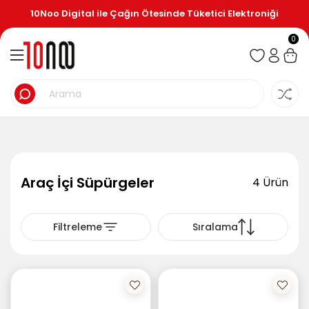
10Noo Digital ile Çağın Ötesinde Tüketici Elektroniği
0
Araç İçi Süpürgeler
4 Ürün
Filtreleme
Sıralama