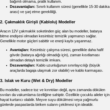
bağımlı olmama, pratik kullanım.
Dezavantajları:
 Sınırlı kullanım süresi (genellikle 15-30 dakika 
arası) ve şarj etme gerekliliği.
2. Çakmaklık Girişli (Kablolu) Modeller
Aracın 12V çakmaklık soketinden güç alan bu modeller, batarya 
bitme endişesi olmadan kesintisiz temizlik yapmanızı sağlar. 
Genellikle motor güçleri sabittir ve enerji kaybı yaşanmaz.
Avantajları:
 Kesintisiz çalışma süresi, genellikle daha hafif 
gövde (batarya ağırlığı olmadığı için), zaman kısıtlaması 
olmadan detaylı temizlik imkanı.
Dezavantajları:
 Kablo uzunluğunun sınırlayıcılığı (büyük 
araçlarda bagaja ulaşmak zor olabilir) ve kablo karmaşası.
3. Islak ve Kuru (Wet & Dry) Modeller
Bu modeller, sadece toz ve kırıntıları değil, aynı zamanda dökülen 
sıvıları da vakumlama özelliğine sahiptir. Özellikle çocuklu aileler için 
hayat kurtarıcı olabilir. Meyve suyu dökülmesi veya yağmurlu 
günlerde paspaslarda biriken suların çekilmesi için idealdir.