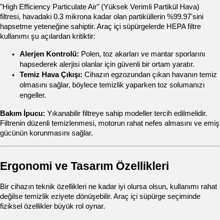
"High Efficiency Particulate Air" (Yüksek Verimli Partikül Hava) 
filtresi, havadaki 0.3 mikrona kadar olan partiküllerin %99.97'sini 
hapsetme yeteneğine sahiptir. Araç içi süpürgelerde HEPA filtre 
kullanımı şu açılardan kritiktir:
Alerjen Kontrolü:
 Polen, toz akarları ve mantar sporlarını 
hapsederek alerjisi olanlar için güvenli bir ortam yaratır.
Temiz Hava Çıkışı:
 Cihazın egzozundan çıkan havanın temiz 
olmasını sağlar, böylece temizlik yaparken toz solumanızı 
engeller.
Bakım İpucu:
 Yıkanabilir filtreye sahip modeller tercih edilmelidir. 
Filtrenin düzenli temizlenmesi, motorun rahat nefes almasını ve emiş 
gücünün korunmasını sağlar.
Ergonomi ve Tasarım Özellikleri
Bir cihazın teknik özellikleri ne kadar iyi olursa olsun, kullanımı rahat 
değilse temizlik eziyete dönüşebilir. Araç içi süpürge seçiminde 
fiziksel özellikler büyük rol oynar.