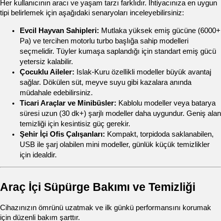
Her kullanıcının aracı ve yaşam tarzı farklıdır. İhtiyacınıza en uygun 
tipi belirlemek için aşağıdaki senaryoları inceleyebilirsiniz:
Evcil Hayvan Sahipleri:
 Mutlaka yüksek emiş gücüne (6000+ 
Pa) ve tercihen motorlu turbo başlığa sahip modelleri 
seçmelidir. Tüyler kumaşa saplandığı için standart emiş gücü 
yetersiz kalabilir.
Çocuklu Aileler:
 Islak-Kuru özellikli modeller büyük avantaj 
sağlar. Dökülen süt, meyve suyu gibi kazalara anında 
müdahale edebilirsiniz.
Ticari Araçlar ve Minibüsler:
 Kablolu modeller veya batarya 
süresi uzun (30 dk+) şarjlı modeller daha uygundur. Geniş alan 
temizliği için kesintisiz güç gerekir.
Şehir İçi Ofis Çalışanları:
 Kompakt, torpidoda saklanabilen, 
USB ile şarj olabilen mini modeller, günlük küçük temizlikler 
için idealdir.
Araç İçi Süpürge Bakımı ve Temizliği
Cihazınızın ömrünü uzatmak ve ilk günkü performansını korumak 
için düzenli bakım şarttır.