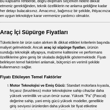
Bu kapsamlı rehberde, doğru ekipmanı seçerken nelere dikkat 
etmeniz gerektiğinden, teknik özelliklerin ne anlama geldiğine kadar 
her detayı bulacaksınız. Amacımız, bağımsız bir şekilde, ihtiyacınıza 
en uygun teknolojiye karar vermenize yardımcı olmaktır.
Araç İçi Süpürge Fiyatları
Tüketicilerin bir ürün satın alırken ilk dikkat ettikleri kriterlerin başında 
maliyet gelmektedir. Ancak 
araç içi süpürge fiyatları
, ürünün 
sunduğu teknolojik altyapıya, malzeme kalitesine ve performans 
özelliklerine göre geniş bir skalada değişiklik göstermektedir. Fiyatı 
belirleyen temel faktörleri anlamak, bütçenizi en verimli şekilde 
kullanmanızı sağlar.
Fiyatı Etkileyen Temel Faktörler
Motor Teknolojisi ve Emiş Gücü:
 Standart motorlara kıyasla, 
fırçasız (brushless) motor teknolojisine sahip cihazlar daha 
yüksek verimlilik ve uzun ömür sunar. Yüksek "Pa" (Pascal) 
değerine sahip, yani emiş gücü yüksek modeller, genellikle 
giriş seviyesi ürünlerden daha yüksek bir fiyat etiketine 