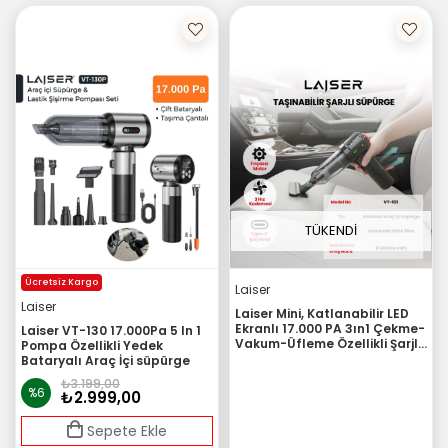
TÜKENDI
Ücretsiz Kargo
Laiser
Laiser
Laiser Mini, Katlanabilir LED
Ekranlı 17.000 PA 3ın1 Çekme-
Laiser VT-130 17.000Pa 5 In 1
Vakum-Üfleme Özellikli Şarjlı
Pompa Özellikli Yedek
Araç Süpürgesi
Bataryalı Araç İçi süpürge
₺3.199,00
%6
₺2.999,00
Sepete Ekle