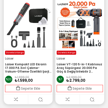
Ücretsiz Kargo
Ücretsiz Kargo
Laiser
Laiser
Laiser Kompakt LED Ekranlı
Laiser VT-120 5-in-1 Kablosuz
17.000 PA 3ın1 Çekme-
Araç Süpürgesi: 20.000 Pa
Vakum-Üfleme Özellikli Şarjlı
Güç & Değiştirilebilir 2
Araç Süpürgesi
Bataryalı (Powerbank ve LED
₺1.999,00
₺2.999,00
Işık Özellikli)
%20
%7
₺1.599,00
₺2.799,00
Sepete Ekle
Sepete Ekle