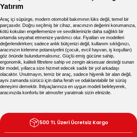
Yatırım
Araç içi süpürge, modern otomobil bakımının lüks değil, temel bir 
parçasıdır. Doğru seçilmiş bir cihaz, aracınızın değerini korumanıza, 
kötü kokuları engellemenize ve sevdiklerinizle daha sağlıklı bir 
ortamda seyahat etmenize yardımcı olur. Fiyatları ve modelleri 
değerlendirirken; sadece anlık bütçenizi değil, kullanım sıklığınızı, 
aracınızın kirlenme potansiyelini (çocuk, evcil hayvan, iş koşulları) 
göz önünde bulundurmalısınız. Güçlü emiş gücüne sahip, 
ergonomik, kaliteli filtrelere sahip ve zengin aksesuar desteği sunan 
bir model, yıllarca size hizmet edecek sadık bir yol arkadaşı 
olacaktır. Unutmayın, temiz bir araç, sadece hijyenik bir alan değil, 
aynı zamanda sürücü için daha ferah ve odaklanılabilir bir sürüş 
deneyimi demektir. İhtiyaçlarınıza en uygun modeli belirleyerek, 
aracınızda konforlu bir atmosfer yaratmak sizin elinizde.
500 TL Üzeri Ücretsiz Kargo