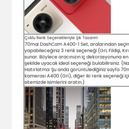
Çoklu Renk Seçenekleriyle Şık Tasarım
70mai DashCam A400-1 Set, aralarından seçi
yapabileceğiniz 3 renk seçeneği (Gri, Fildişi, Kı
sunar. Böylece aracınızın iç dekorasyonuna en 
şekilde uyacak ideal seçeneği bulabilirsiniz. (Na
Hatırlatma: Şu anda görüntülediğiniz sayfa 70
kamerası A400 (Gri), diğer iki renk seçeneği içi
sitemizde isimlerini aratın.)