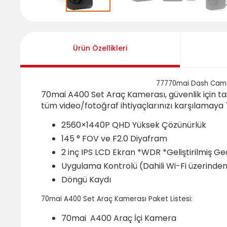
Ürün Özellikleri
77770mai Dash Cam 
70mai A400 Set Araç Kamerası, güvenlik için tasa
tüm video/fotoğraf ihtiyaçlarınızı karşılamaya 
2560×1440P QHD Yüksek Çözünürlük
145 ° FOV ve F2.0 Diyafram
2 inç IPS LCD Ekran *WDR *Geliştirilmiş G
Uygulama Kontrolü (Dahili Wi-Fi üzerinde
Döngü Kaydı
70mai A400 Set Araç Kamerası Paket Listesi:
70mai A400 Araç İçi Kamera