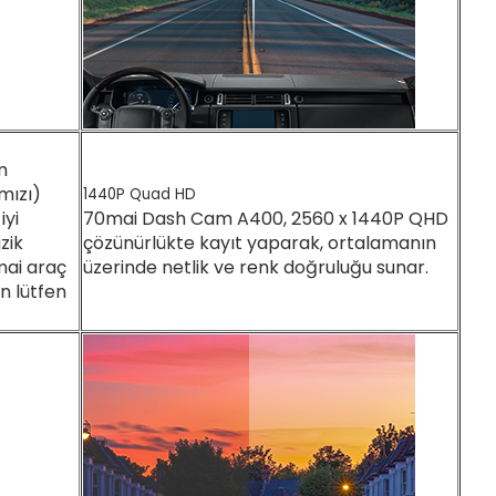
m
rmızı)
1440P Quad HD
iyi
70mai Dash Cam A400, 2560 x 1440P QHD
zik
çözünürlükte kayıt yaparak, ortalamanın
mai araç
üzerinde netlik ve renk doğruluğu sunar.
n lütfen