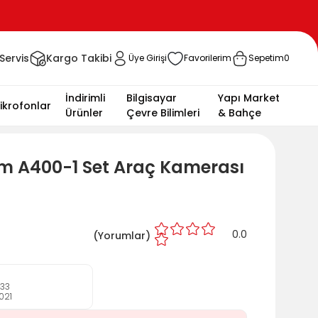
Servis
Kargo Takibi
Üye Girişi
Favorilerim
Sepetim
0
İndirimli
Bilgisayar
Yapı Market
ikrofonlar
Ürünler
Çevre Bilimleri
& Bahçe
 A400-1 Set Araç Kamerası
0.0
(
Yorumlar)
033
021