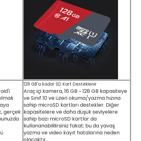
128 GB'a kadar SD Kart Desteklenir
id'i
Araç içi kamera, 16 GB ~ 128 GB kapasiteye
tılmak
ve Sınıf 10 ve üzeri okuma/yazma hızına
maya
sahip microSD kartları destekler. Diğer
k, gerçek
kapasitelere ve daha düşük seviyelere
onunuzda
sahip bazı microSD kartlar da
kullananabililirsiniz fakat; bu da yavaş
'ü
yazma ve video kayıt hatalarına neden
olacaktır.