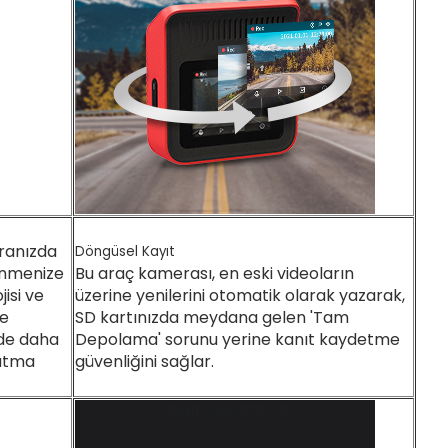
eranızda
Döngüsel Kayıt
lenmenize
Bu araç kamerası, en eski videoların
isi ve
üzerine yenilerini otomatik olarak yazarak,
de
SD kartınızda meydana gelen 'Tam
üde daha
Depolama' sorunu yerine kanıt kaydetme
latma
güvenliğini sağlar.