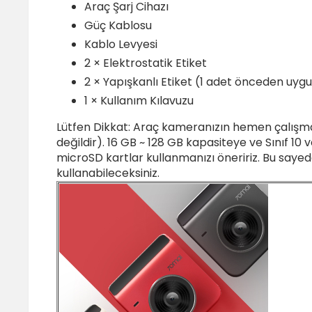
Araç Şarj Cihazı
Güç Kablosu
Kablo Levyesi
2 × Elektrostatik Etiket
2 × Yapışkanlı Etiket (1 adet önceden uyg
1 × Kullanım Kılavuzu
Lütfen Dikkat: Araç kameranızın hemen çalışması
değildir). 16 GB ~ 128 GB kapasiteye ve Sınıf 1
microSD kartlar kullanmanızı öneririz. Bu say
kullanabileceksiniz.