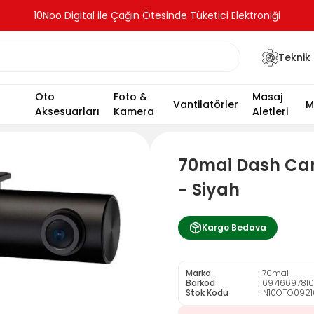
10Noo Digital ile Çağın Ötesinde Tüketici Elektroniği
Teknik 
Oto
Foto &
Masaj
Vantilatörler
M
Aksesuarları
Kamera
Aletleri
70mai Dash Cam
- Siyah
Kargo Bedava
:
Marka
70mai
:
Barkod
6971669781
Stok Kodu
N10OTO0921