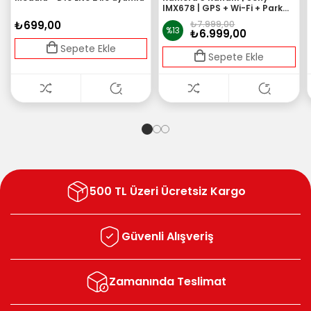
IMX678 | GPS + Wi-Fi + Park
Modu | Ön-İç-Arka
₺699,00
₺7.999,00
%13
₺6.999,00
Sepete Ekle
Sepete Ekle
500 TL Üzeri Ücretsiz Kargo
Güvenli Alışveriş
Zamanında Teslimat