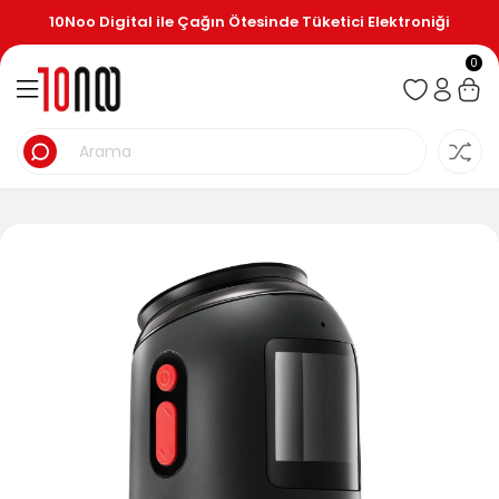
10Noo Digital ile Çağın Ötesinde Tüketici Elektroniği
0