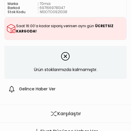
:
Marka
70mai
:
Barkod
6971669781347
Stok Kodu
N10OTO0921038
Saat 16:00’a kadar sipariş verirsen aynı gün
ÜCRETSİZ
KARGODA!
Ürün stoklarımızda kalmamıştır.
Gelince Haber Ver
Karşılaştır