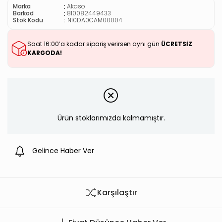
:
Marka
Akaso
:
Barkod
810082449433
Stok Kodu
N10DA0CAM00004
Saat 16:00’a kadar sipariş verirsen aynı gün
ÜCRETSİZ
KARGODA!
Ürün stoklarımızda kalmamıştır.
Gelince Haber Ver
Karşılaştır