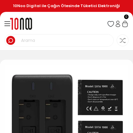
10Noo Digital ile Çağın Ötesinde Tüketici Elektroniği
0