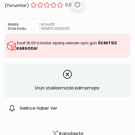
0.0
(
Yorumlar)
:
Marka
Amazfit
Stok Kodu
N10WTCH093013
Saat 16:00’a kadar sipariş verirsen aynı gün
ÜCRETSİZ
KARGODA!
Ürün stoklarımızda kalmamıştır.
Gelince Haber Ver
Karşılaştır