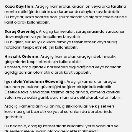
Kaza Kayıtları:
Araç içi kameralar, aracın ön veya arka tarafına
monte edildiğinde, bir kaza durumunda olayları kaydedebilir.
Bu kayıtlar, kaza sonrası soruşturmalarda ve sigorta taleplerinde
kanıt olarak kullanılabilir.
Sürüş Güvenliği:
Araç içi kameralar, sürüş sırasında sürücünün
davranışlarını ve yol koşullarını izleyebilir.
Bu bilgiler, sürücüyü dikkatli olmaya teşvik etmek veya sürüş
hatalarını tespit etmek için kullanılabilir.
Hırsızlık Önleme:
Araç içi kameralar, araç içindeki hırsızlık
girişimlerini tespit etmek için kullanılabilir.
Kamera, araç içindeki hareketleri algıladığında veya kapıların
açıldığı zaman otomatik olarak kayıt yapabilir.
İçerideki Yolcuların Güvenliği:
Araç içi kameralar, araçta
bulunan yolcuların güvenliğini sağlamak için kullanılabilir.
Özellikle taksi veya toplu taşıma araçlarında, kamera kayıtları
saldırı veya saldırganlık durumlarında delil olarak kullanılabilir.
Araç içi kameraların kullanımı, gizlilik konuları ve kişisel veri
koruması gibi bazı etik ve yasal sorunları da beraberinde
getirebilir.
Bu nedenle, araç içi kameraların kullanımı, yerel yasalara ve
düzenlemelere uygun olarak gerçekleştirilmelidir.