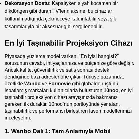
Dekorasyon Dostu:
 Kapalıyken siyah kocaman bir 
dikdörtgen gibi duran TV'lerin aksine, bu cihazlar 
kullanılmadığında çekmeceye kaldırılabilir veya şık 
tasarımlarıyla bir aksesuar gibi sergilenebilir.
En İyi Taşınabilir Projeksiyon Cihazı
Piyasada yüzlerce model varken, "En iyisi hangisi?" 
sorusunun cevabı, ihtiyaçlarınıza ve bütçenize göre değişir. 
Ancak kalite, güvenilirlik ve satış sonrası destek 
dendiğinde bazı adresler öne çıkar. Türkiye pazarında, 
özellikle 
Wanbo
 ve 
Formovie
 gibi globalde rüştünü 
ispatlamış markaları kullanıcılarla buluşturan 
10noo
, en iyi 
taşınabilir projeksiyon cihazı arayışınızda bakmanız 
gereken ilk duraktır. 10noo’nun portföyünde yer alan, 
taşınabilirlik ve performansı birleştiren favori modellerimizi 
inceleyelim:
1. Wanbo Dali 1: Tam Anlamıyla Mobil