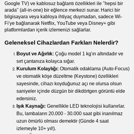
Google TV) ve kablosuz bağlantı özellikleri ile "hepsi bir 
arada" (all-in-one) bir eğlence merkezi sunar. Harici bir 
bilgisayara veya kabloya ihtiyaç duymadan, sadece Wi-
Fi'ye bağlanarak Netflix, YouTube veya Disney+ gibi 
platformlardan içerik izlemenizi sağlarlar.
Geleneksel Cihazlardan Farkları Nelerdir?
Boyut ve Ağırlık:
 Çoğu model 1 kg'ın altındadır ve 
sırt çantanıza kolayca sığar.
Kurulum Kolaylığı:
 Otomatik odaklama (Auto-Focus) 
ve otomatik köşe düzeltme (Keystone) özellikleri 
sayesinde, cihazı koyduğunuz açı ne olursa olsun 
saniyeler içinde düzgün bir dikdörtgen görüntü elde 
edersiniz.
Işık Kaynağı:
 Genellikle LED teknolojisi kullanırlar. 
Bu, lambaların 20.000 - 30.000 saat gibi inanılmaz 
uzun ömürlü olması demektir (Günde 4 saat 
izlemeyle 10+ yıl!).