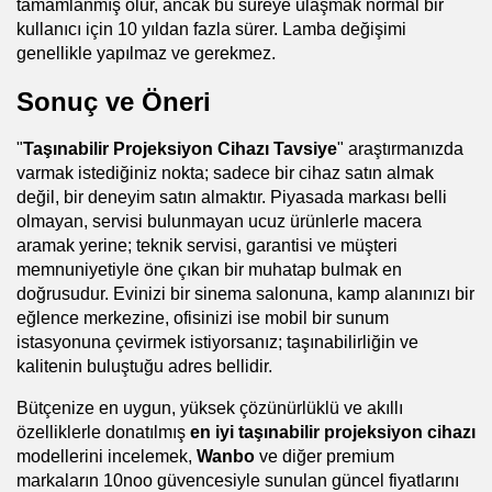
tamamlanmış olur, ancak bu süreye ulaşmak normal bir 
kullanıcı için 10 yıldan fazla sürer. Lamba değişimi 
genellikle yapılmaz ve gerekmez.
Sonuç ve Öneri
"
Taşınabilir Projeksiyon Cihazı Tavsiye
" araştırmanızda 
varmak istediğiniz nokta; sadece bir cihaz satın almak 
değil, bir deneyim satın almaktır. Piyasada markası belli 
olmayan, servisi bulunmayan ucuz ürünlerle macera 
aramak yerine; teknik servisi, garantisi ve müşteri 
memnuniyetiyle öne çıkan bir muhatap bulmak en 
doğrusudur. Evinizi bir sinema salonuna, kamp alanınızı bir 
eğlence merkezine, ofisinizi ise mobil bir sunum 
istasyonuna çevirmek istiyorsanız; taşınabilirliğin ve 
kalitenin buluştuğu adres bellidir.
Bütçenize en uygun, yüksek çözünürlüklü ve akıllı 
özelliklerle donatılmış 
en iyi taşınabilir projeksiyon cihazı
modellerini incelemek, 
Wanbo
 ve diğer premium 
markaların 10noo güvencesiyle sunulan güncel fiyatlarını 