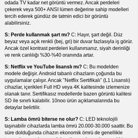
odada TV kadar net görüntü vermez. Ancak perdeleri 
çekerek veya 500+ ANSI lümen değerine sahip modelleri 
tercih ederek gündüz de tatmin edici bir görüntü 
alabilirsiniz.
S: Perde kullanmak şart mı?
 C: Hayır, şart değil. Düz 
beyaz veya açık renkli (bej, gri) bir duvar fazlasıyla iş görür. 
Ancak özel kontrast perdeleri kullanırsanız, siyah derinliği 
ve renk canlılığı %30-%40 oranında artar.
S: Netflix ve YouTube lisanslı mı?
 C: Bu modelden 
modele değişir. Android tabanlı cihazların çoğunda bu 
uygulamalar çalışır. Ancak "Netflix Sertifikalı" (L1 Lisanslı) 
cihazlar, içerikleri Full HD veya 4K kalitesinde izlemenize 
olanak tanır. Sertifikasız modellerde bazen görüntü kalitesi 
SD ile sınırlı kalabilir. 10noo ürün açıklamalarında bu 
detaylar belirtilir.
S: Lamba ömrü biterse ne olur?
 C: LED teknolojili 
taşınabilir cihazlarda lamba ömrü 20.000-30.000 saattir. Bu 
süre dolduğunda cihazın ekonomik ömrü de genellikle 