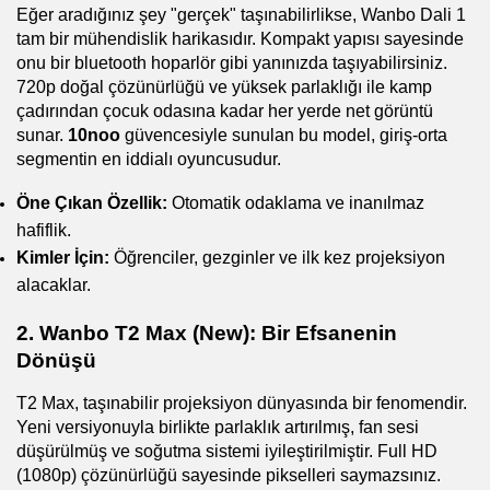
Eğer aradığınız şey "gerçek" taşınabilirlikse, Wanbo Dali 1 
tam bir mühendislik harikasıdır. Kompakt yapısı sayesinde 
onu bir bluetooth hoparlör gibi yanınızda taşıyabilirsiniz. 
720p doğal çözünürlüğü ve yüksek parlaklığı ile kamp 
çadırından çocuk odasına kadar her yerde net görüntü 
sunar. 
10noo
 güvencesiyle sunulan bu model, giriş-orta 
segmentin en iddialı oyuncusudur.
Öne Çıkan Özellik:
 Otomatik odaklama ve inanılmaz 
hafiflik.
Kimler İçin:
 Öğrenciler, gezginler ve ilk kez projeksiyon 
alacaklar.
2. Wanbo T2 Max (New): Bir Efsanenin 
Dönüşü
T2 Max, taşınabilir projeksiyon dünyasında bir fenomendir. 
Yeni versiyonuyla birlikte parlaklık artırılmış, fan sesi 
düşürülmüş ve soğutma sistemi iyileştirilmiştir. Full HD 
(1080p) çözünürlüğü sayesinde pikselleri saymazsınız. 