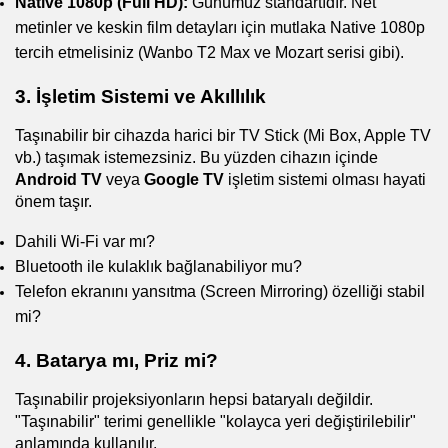
Native 1080p (Full HD):
 Günümüz standartıdır. Net 
metinler ve keskin film detayları için mutlaka Native 1080p 
tercih etmelisiniz (Wanbo T2 Max ve Mozart serisi gibi).
3. İşletim Sistemi ve Akıllılık
Taşınabilir bir cihazda harici bir TV Stick (Mi Box, Apple TV 
vb.) taşımak istemezsiniz. Bu yüzden cihazın içinde 
Android TV
 veya 
Google TV
 işletim sistemi olması hayati 
önem taşır.
Dahili Wi-Fi var mı?
Bluetooth ile kulaklık bağlanabiliyor mu?
Telefon ekranını yansıtma (Screen Mirroring) özelliği stabil 
mi?
4. Batarya mı, Priz mi?
Taşınabilir projeksiyonların hepsi bataryalı değildir. 
"Taşınabilir" terimi genellikle "kolayca yeri değiştirilebilir" 
anlamında kullanılır.