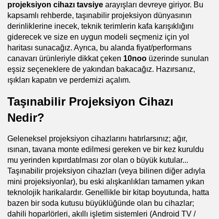
projeksiyon cihazı tavsiye
 arayışları devreye giriyor. Bu 
kapsamlı rehberde, taşınabilir projeksiyon dünyasının 
derinliklerine inecek, teknik terimlerin kafa karışıklığını 
giderecek ve size en uygun modeli seçmeniz için yol 
haritası sunacağız. Ayrıca, bu alanda fiyat/performans 
canavarı ürünleriyle dikkat çeken 
10noo
 üzerinde sunulan 
eşsiz seçeneklere de yakından bakacağız. Hazırsanız, 
ışıkları kapatın ve perdemizi açalım.
Taşınabilir Projeksiyon Cihazı 
Nedir?
Geleneksel projeksiyon cihazlarını hatırlarsınız; ağır, 
ısınan, tavana monte edilmesi gereken ve bir kez kuruldu 
mu yerinden kıpırdatılması zor olan o büyük kutular... 
Taşınabilir projeksiyon cihazları (veya bilinen diğer adıyla 
mini projeksiyonlar), bu eski alışkanlıkları tamamen yıkan 
teknolojik harikalardır. Genellikle bir kitap boyutunda, hatta 
bazen bir soda kutusu büyüklüğünde olan bu cihazlar; 
dahili hoparlörleri, akıllı işletim sistemleri (Android TV / 