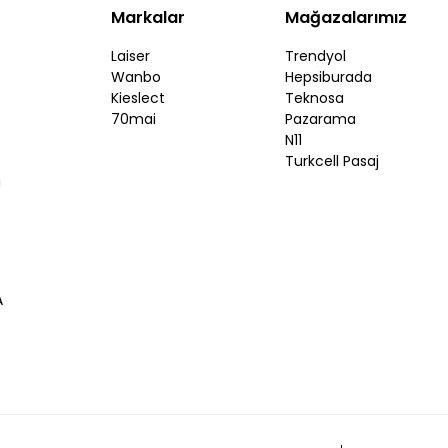
Markalar
Mağazalarımız
Laiser
Trendyol
Wanbo
Hepsiburada
Kieslect
Teknosa
70mai
Pazarama
N11
Turkcell Pasaj
ı
A