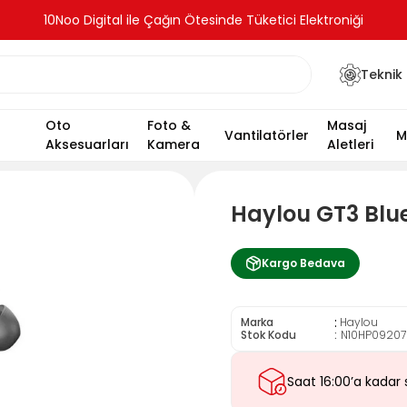
10Noo Digital ile Çağın Ötesinde Tüketici Elektroniği
Teknik 
Oto
Foto &
Masaj
Vantilatörler
M
Aksesuarları
Kamera
Aletleri
Haylou GT3 Blue
Kargo Bedava
:
Marka
Haylou
Stok Kodu
N10HP0920
Saat 16:00’a kadar 