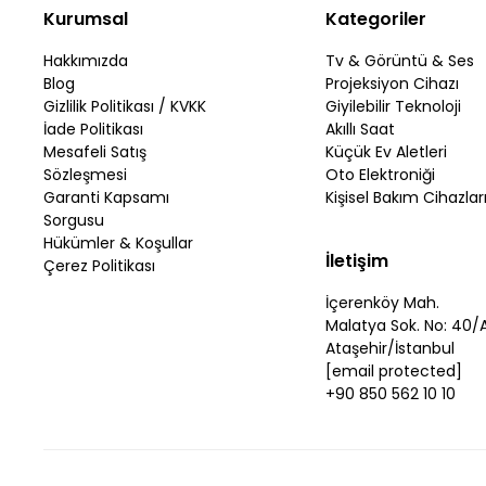
Kurumsal
Kategoriler
Hakkımızda
Tv & Görüntü & Ses
Blog
Projeksiyon Cihazı
Gizlilik Politikası / KVKK
Giyilebilir Teknoloji
İade Politikası
Akıllı Saat
Mesafeli Satış
Küçük Ev Aletleri
Sözleşmesi
Oto Elektroniği
Garanti Kapsamı
Kişisel Bakım Cihazlar
Sorgusu
Hükümler & Koşullar
İletişim
Çerez Politikası
İçerenköy Mah.
Malatya Sok. No: 40/
Ataşehir/İstanbul
[email protected]
+90 850 562 10 10