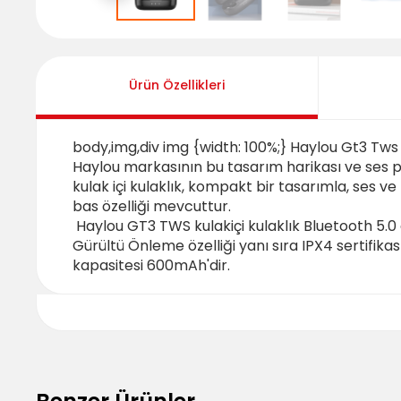
Ürün Özellikleri
body,img,div img {width: 100%;} Haylou Gt3 Tws
Haylou markasının bu tasarım harikası ve ses 
kulak içi kulaklık, kompakt bir tasarımla, ses v
bas özelliği mevcuttur.
Haylou GT3 TWS kulakiçi kulaklık Bluetooth 5.0
Gürültü Önleme özelliği yanı sıra IPX4 sertifikası
kapasitesi 600mAh'dir.