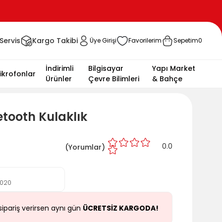
Servis
Kargo Takibi
Üye Girişi
Favorilerim
Sepetim
0
İndirimli
Bilgisayar
Yapı Market
ikrofonlar
Ürünler
Çevre Bilimleri
& Bahçe
tooth Kulaklık
0.0
(
Yorumlar)
7020
sipariş verirsen aynı gün
ÜCRETSİZ KARGODA!