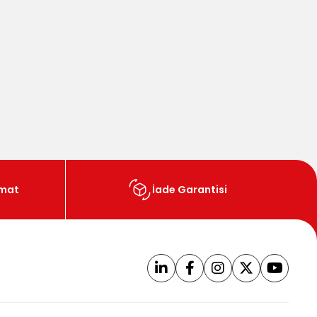
imat
İade Garantisi