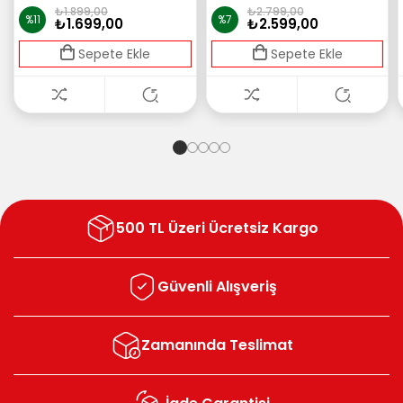
₺1.899,00
₺2.799,00
%11
%7
₺1.699,00
₺2.599,00
Sepete Ekle
Sepete Ekle
500 TL Üzeri Ücretsiz Kargo
Güvenli Alışveriş
Zamanında Teslimat