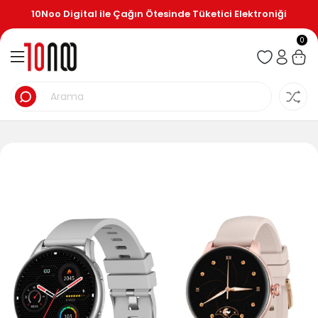
10Noo Digital ile Çağın Ötesinde Tüketici Elektroniği
0