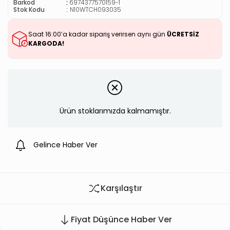
:
Barkod
6974377570159-1
Stok Kodu
N10WTCH093035
Saat 16:00’a kadar sipariş verirsen aynı gün
ÜCRETSİZ
KARGODA!
Ürün stoklarımızda kalmamıştır.
Gelince Haber Ver
Karşılaştır
Fiyat Düşünce Haber Ver