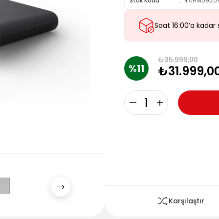
Stok Kodu
N10HM0920
Saat 16:00’a kadar 
₺35.999,00
11
₺31.999,0
Karşılaştır