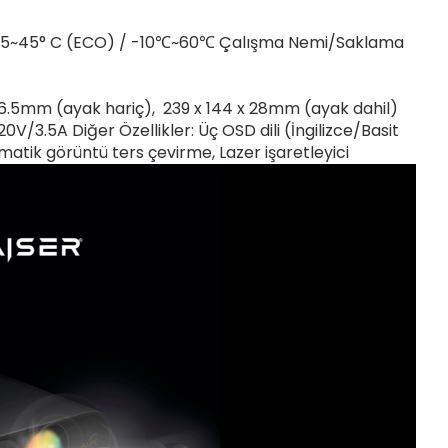
), 35~45° C (ECO) / -10℃~60℃ Çalışma Nemi/Saklama
26.5mm (ayak hariç), 239 x 144 x 28mm (ayak dahil)
/3.5A Diğer Özellikler: Üç OSD dili (İngilizce/Basit
tik görüntü ters çevirme, Lazer işaretleyici