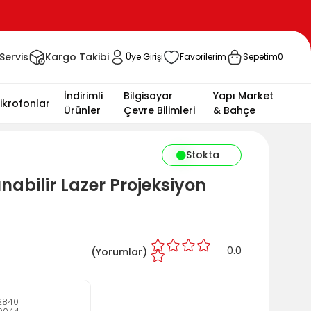
Servis
Kargo Takibi
Üye Girişi
Favorilerim
Sepetim
0
İndirimli
Bilgisayar
Yapı Market
ikrofonlar
Ürünler
Çevre Bilimleri
& Bahçe
Stokta
nabilir Lazer Projeksiyon
0.0
(
Yorumlar)
2840