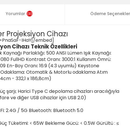
Yorumlar
Ödeme Seçenekler
(0)
er Projeksiyon Cihazı
=PnaSaF-IHaY[/embed]
yon Cihazı Teknik Özellikleri
k Kaynağı Parlaklığı: 500 ANSI Lümen Işık Kaynağı:
1080 FullHD Kontrast Oranı: 3000:1 Kullanım Ömrü:
09 En-Boy Oranı: 16:9 (4:3 uyumlu) Keystone
e Odaklama: Otomatik & Motorlu odaklama Atım
7,4cm - 332,1 x 186,8cm)
Güç şarjı; Harici Type C depolama cihazları aracılığıyla
 fare ve diğer USB cihazlar için USB 2.0)
Fi: 2.4G / 5G Bluetooth: Bluetooth 5.0
 Güç Tüketimi: < 65W Bekleme Gücü: < 0.5W Gürültü : ≤