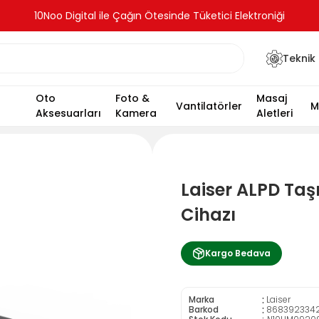
10Noo Digital ile Çağın Ötesinde Tüketici Elektroniği
Teknik 
Oto
Foto &
Masaj
Vantilatörler
M
Aksesuarları
Kamera
Aletleri
Laiser ALPD Taşı
Cihazı
Kargo Bedava
:
Marka
Laiser
:
Barkod
868392334