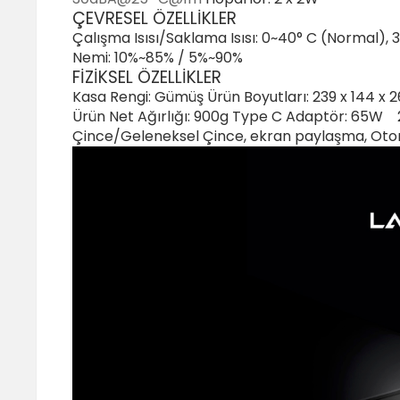
ÇEVRESEL ÖZELLİKLER
Çalışma Isısı/Saklama Isısı: 0~40° C (Normal
Nemi: 10%~85% / 5%~90%
FİZİKSEL ÖZELLİKLER
Kasa Rengi: Gümüş Ürün Boyutları: 239 x 144 x 
Ürün Net Ağırlığı: 900g Type C Adaptör: 65W 20V
Çince/Geleneksel Çince, ekran paylaşma, Otoma