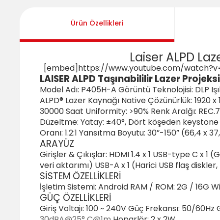
Ürün Özellikleri
Laiser ALPD Laz
[embed]https://www.youtube.com/watch?v
LAISER ALPD Taşınabililir Lazer Projeksi
Model Adı: P405H-A Görüntü Teknolojisi: DLP Işı
ALPD® Lazer Kaynağı Native Çözünürlük: 1920 x 
30000 Saat Uniformity: >90% Renk Aralğı: REC.7
Düzeltme: Yatay: ±40°, Dört köşeden keyston
Oranı: 1.2:1 Yansıtma Boyutu: 30”-150” (66,4 x 3
ARAYÜZ
Girişler & Çıkışlar: HDMI 1.4 x 1 USB-type C x 1 (
veri aktarımı) USB-A x 1 (Harici USB flaş diskler,
SİSTEM ÖZELLİKLERİ
İşletim Sistemi: Android RAM / ROM: 2G / 16G Wi
GÜÇ ÖZELLİKLERİ
Giriş Voltajı: 100 ~ 240V Güç Frekansı: 50/60Hz
30dBA@25°
C@1m
Hoparlör: 2 x 2W