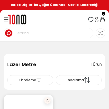
10Noo Digital ile Çağın Ötesinde Tüketici Elektroniği
0
Lazer Metre
1 Ürün
Filtreleme
Sıralama