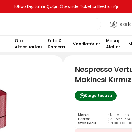
10Noo Digital ile Çağın Ötesinde Tüketici Elektroniği
Teknik 
Oto
Foto &
Masaj
Vantilatörler
M
Aksesuarları
Kamera
Aletleri
Nespresso Vert
Makinesi Kırmız
Kargo Bedava
:
Marka
Nespresso
:
Barkod
30166611568
Stok Kodu
N10KTC000