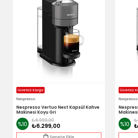
Ücretsiz Kargo
Ücretsiz 
Nespresso
Nespresso
Nespresso Vertuo Next Kapsül Kahve
Nespres
Makinesi Koyu Gri
Makinesi
₺6.999,00
₺
%10
%10
₺6.299,00
₺
Sepete Ekle