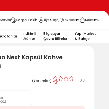
Servis
Kargo Takibi
Üye Girişi
Favorilerim
Sepetim
0
İndirimli
Bilgisayar
Yapı Market
ikrofonlar
Ürünler
Çevre Bilimleri
& Bahçe
uo Next Kapsül Kahve
ı
0.0
(
Yorumlar)
78
0002