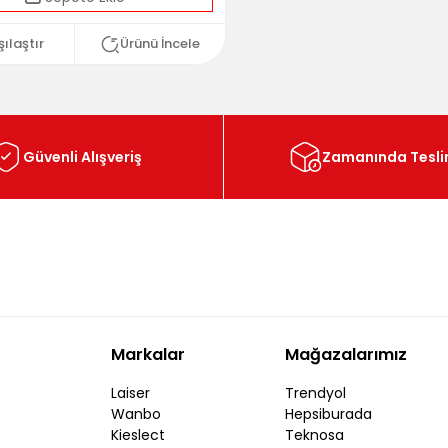
şılaştır
Ürünü İncele
Güvenli Alışveriş
Zamanında Tesl
Markalar
Mağazalarımız
Laiser
Trendyol
Wanbo
Hepsiburada
Kieslect
Teknosa