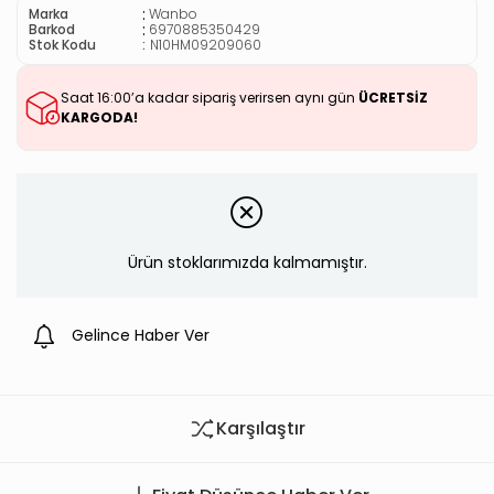
:
Marka
Wanbo
:
Barkod
6970885350429
Stok Kodu
N10HM09209060
Saat 16:00’a kadar sipariş verirsen aynı gün
ÜCRETSİZ
KARGODA!
Ürün stoklarımızda kalmamıştır.
Gelince Haber Ver
Karşılaştır