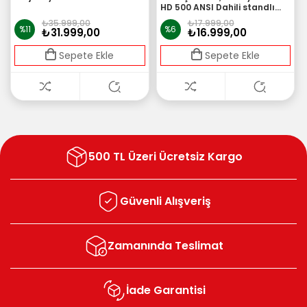
HD 500 ANSI Dahili standlı
projeksiyon cihazı
₺35.999,00
₺17.999,00
%11
%6
₺31.999,00
₺16.999,00
Sepete Ekle
Sepete Ekle
500 TL Üzeri Ücretsiz Kargo
Güvenli Alışveriş
Zamanında Teslimat
İade Garantisi